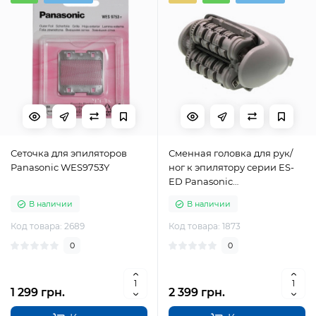
Сеточка для эпиляторов
Сменная головка для рук/
Panasonic WES9753Y
ног к эпилятору серии ES-
ED Panasonic
WESED94S1068
В наличии
В наличии
Код товара: 2689
Код товара: 1873
0
0
1 299 грн.
2 399 грн.