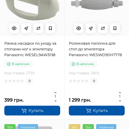
Рамка насадки по уходу за
Роликовая пилочка для
стопами ног к эпилятору
стоп до эпилятора
Panasonic WESEL9AW3138
Panasonic WESWD90H7178
В наличии
В наличии
Код товара: 2739
Код товара: 2649
0
0
399 грн.
1 299 грн.
Купить
Купить
Топ
Новинка
Хит
Топ
Новинка