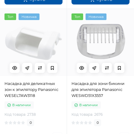
Топ
Новинка
Топ
Новинка
Насадка для деликатных
Насадка для зони бикини
зон к эпилятору Panasonic
для эпилятора Panasonic
WESEL7AW3118
WESWD51X3557
В наличии
В наличии
Код товара: 2738
Код товара: 2676
0
0