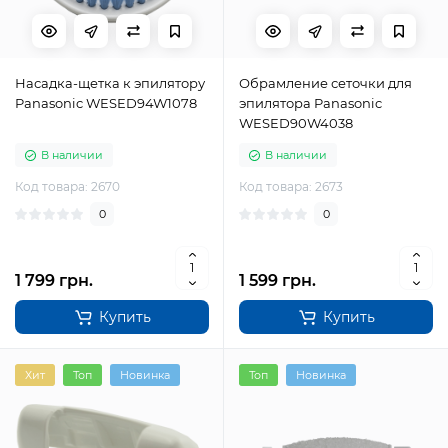
Насадка-щетка к эпилятору
Обрамление сеточки для
Panasonic WESED94W1078
эпилятора Panasonic
WESED90W4038
В наличии
В наличии
Код товара: 2670
Код товара: 2673
0
0
1 799 грн.
1 599 грн.
Купить
Купить
Хит
Топ
Новинка
Топ
Новинка