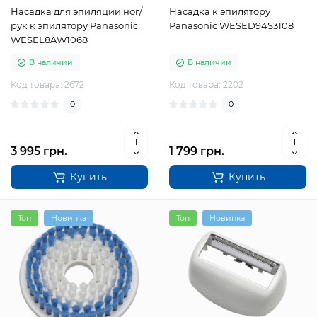
Насадка для эпиляции ног/
Насадка к эпилятору
рук к эпилятору Panasonic
Panasonic WESED94S3108
WESEL8AW1068
В наличии
В наличии
Код товара: 2672
Код товара: 2202
0
0
3 995 грн.
1 799 грн.
Купить
Купить
Топ
Новинка
Топ
Новинка