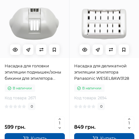
Насадка для головки
Насадка для деликатной
эпиляции подмышек/зоны
эпиляции эпилятора
бикини для эпилятора
Panasonic WESEL8AW3128
Panasonic WESWU31W3128
В наличии
В наличии
Код товара: 2671
Код товара: 2694
0
0
599 грн.
849 грн.
Купить
Купить