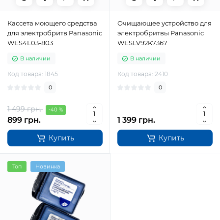
Кассета моющего средства
Очищающее устройство для
для электробритв Panasonic
электробритвы Panasonic
WES4L03-803
WESLV92K7367
В наличии
В наличии
Код товара: 1845
Код товара: 2410
0
0
1 499 грн.
-40 %
899 грн.
1 399 грн.
Купить
Купить
Топ
Новинка