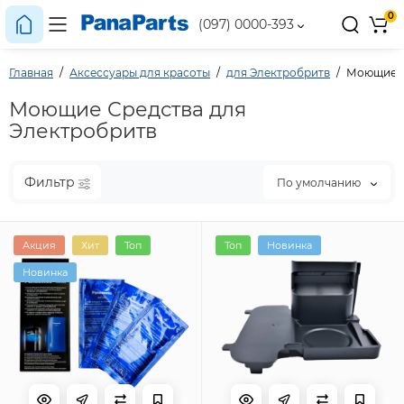
0
(097) 0000-393
Главная
Аксессуары для красоты
для Электробритв
Моющие С
Моющие Средства для
Электробритв
Фильтр
По умолчанию
Акция
Хит
Топ
Топ
Новинка
Новинка