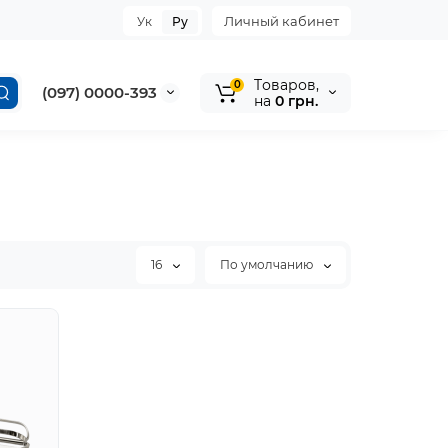
Личный кабинет
Ук
Ру
Tоваров,
0
(097) 0000-393
на
0 грн.
16
По умолчанию