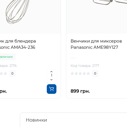
ик для блендера
Венчики для миксеров
sonic AMA34-236
Panasonic AME98Y127
наличии
вара: 2176
Код товара: 2177
0
0
рн.
899 грн.
Новинки