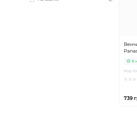
Венч
Pana
В 
Код то
739 г