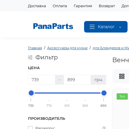
Доставка
Оплата
Гарантия
Возврат
Дог
Каталог
Главная
Аксессуары для кухни
для Блендеров и М
Фильтр
Венч
ЦЕНА
-
грн.
Топ
739
779
819
859
899
ПРОИЗВОДИТЕЛЬ
Panasonic
2