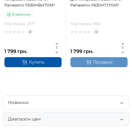
Panasonic F630HBH70XP
Panasonic F630H7J70XP
В наличии
Код товара: 2577
Код товара: 1963
0
0
1 799 грн.
1 799 грн.
Купить
Продано
Новинки
Диапазон цен