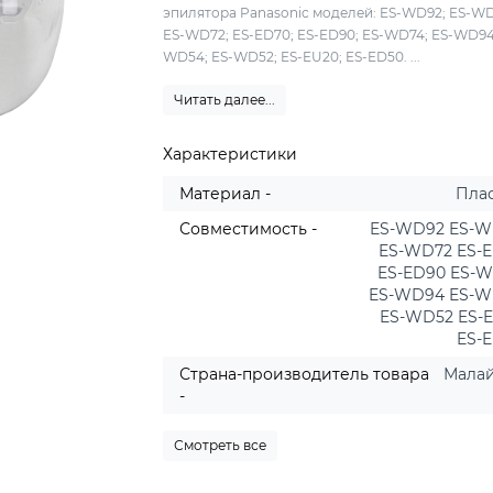
эпилятора Panasonic моделей: ES-WD92; ES-W
ES-WD72; ES-ED70; ES-ED90; ES-WD74; ES-WD94
WD54; ES-WD52; ES-EU20; ES-ED50. ...
Читать далее...
Характеристики
Материал -
Пла
Совместимость -
ES-WD92 ES-
ES-WD72 ES-
ES-ED90 ES-
ES-WD94 ES-
ES-WD52 ES-
ES-
Страна-производитель товара
Мала
-
Смотреть все