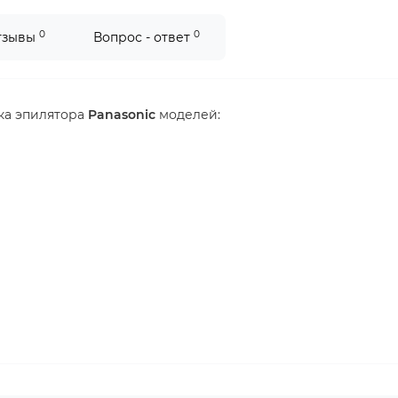
0
0
тзывы
Вопрос - ответ
ка эпилятора
Panasonic
моделей: