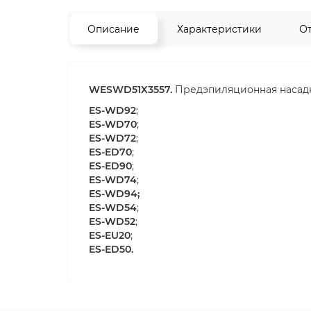
Описание
Характеристики
О
WESWD51X3557.
Предэпиляционная насад
ES-WD92
;
ES-WD70
;
ES-WD72
;
ES-ED70
;
ES-ED90
;
ES-WD74
;
ES-WD94;
ES-WD54
;
ES-WD52
;
ES-EU20
;
ES-ED50.