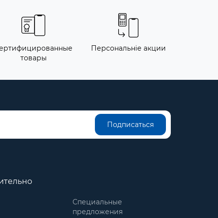
ертифицированные
Персональніе акции
товары
Подписаться
ительно
Специальные
предложения