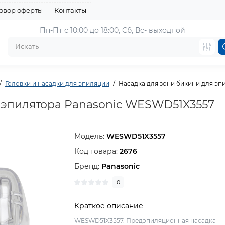
овор оферты
Контакты
Пн-Пт с 10:00 до 18:00, 
Сб, Вс- выходной
Головки и насадки для эпиляции
Насадка для зони бикини для э
 эпилятора Panasonic WESWD51X3557
Модель:
WESWD51X3557
Код товара:
2676
Бренд:
Panasonic
0
Краткое описание
WESWD51X3557. Предэпиляционная насадка