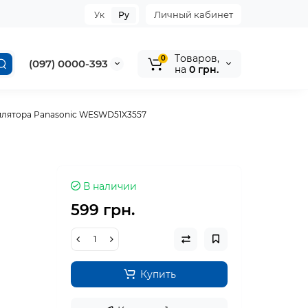
Личный кабинет
Ук
Ру
Tоваров,
0
(097) 0000-393
на
0 грн.
пилятора Panasonic WESWD51X3557
В наличии
599 грн.
Купить