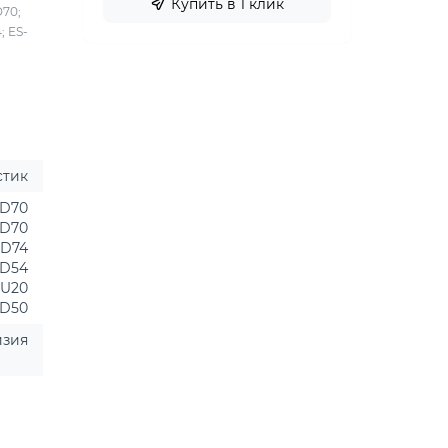
Купить в 1 клик
D70;
; ES-
стик
WD70
ED70
WD74
WD54
EU20
ED50
йзия