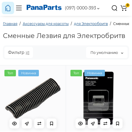
0
(097) 0000-393
Главная
Аксессуары для красоты
для Электробритв
Сменные 
Сменные Лезвия для Электробритв
Фильтр
По умолчанию
Топ
Новинка
Топ
Новинка