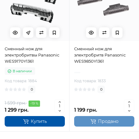
Сменный нож для
Сменный нож для
электробритвы Panasonic
электробритв Panasonic
WES9170Y1361
WES9850Y1361
В наличии
Код товара: 1884
Код товара: 1833
0
0
1 599 грн.
-19 %
1 299 грн.
1 199 грн.
Купить
Продано