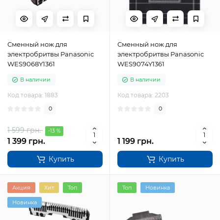
Сменный нож для
Сменный нож для
электробритвы Panasonic
электробритвы Panasonic
WES9068Y1361
WES9074Y1361
В наличии
В наличии
Код товара: 1883
Код товара: 2203
0
0
1 599 грн.
-13 %
1 399 грн.
1 199 грн.
Купить
Купить
Акция
Хит
Топ
Топ
Новинка
Новинка