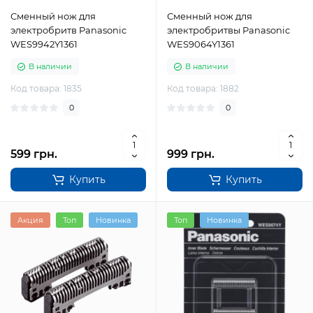
Сменный нож для
Сменный нож для
электробритв Panasonic
электробритвы Panasonic
WES9942Y1361
WES9064Y1361
В наличии
В наличии
Код товара: 1835
Код товара: 1882
0
0
599 грн.
999 грн.
Купить
Купить
Акция
Топ
Новинка
Топ
Новинка