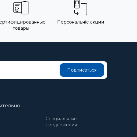
ертифицированные
Персональніе акции
товары
Подписаться
ительно
Специальные
предложения