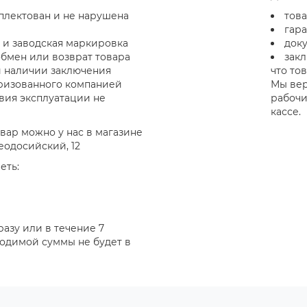
плектован и не нарушена
тов
гар
 и заводская маркировка
док
 обмен или возврат товара
закл
и наличии заключения
что то
оризованного компанией
Мы вер
ловия эксплуатации не
рабочи
кассе.
вар можно у нас в магазине
Феодосийский, 12
еть:
азу или в течение 7
ходимой суммы не будет в