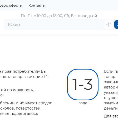
овор оферты
Контакты
Пн-Пт с 10:00 до 18:00, 
Сб, Вс- выходной
е прав потребителя» Вы
Если п
нять товар в течение 14
товар 
1-3
законч
автори
той возможность,
указан
о:
осущес
еблении и не имеет следов
года
замени
сколов, потёртостей,
деньги
е не подвергалось
Для эт