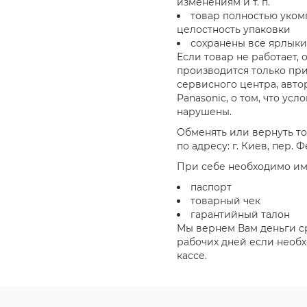
изменениям и т. п.
товар полностью уком
целостность упаковки
сохранены все ярлыки
Если товар не работает,
производится только пр
сервисного центра, авт
Panasonic, о том, что ус
нарушены.
Обменять или вернуть то
по адресу: г. Киев, пер. 
При себе необходимо им
паспорт
товарный чек
гарантийный талон
Мы вернем Вам деньги ср
рабочих дней если необ
кассе.