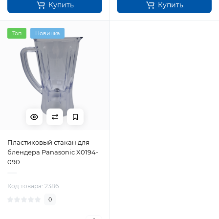
Купить
Купить
Топ
Новинка
Пластиковый стакан для
блендера Panasonic X0194-
090
Код товара: 2386
0