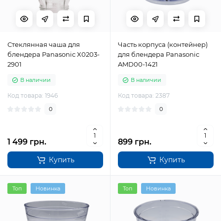
Стеклянная чаша для
Часть корпуса (контейнер)
блендера Panasonic X0203-
для блендера Panasonic
2901
AMD00-1421
В наличии
В наличии
Код товара: 1946
Код товара: 2387
0
0
1 499 грн.
899 грн.
Купить
Купить
Топ
Новинка
Топ
Новинка