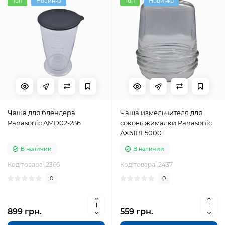
Топ
Новинка
Топ
Новинка
Чаша для блендера
Чаша измельчителя для
Panasonic AMD02-236
соковыжималки Panasonic
AX61BL5000
В наличии
В наличии
Код товара: 2366
Код товара: 2437
0
0
899 грн.
559 грн.