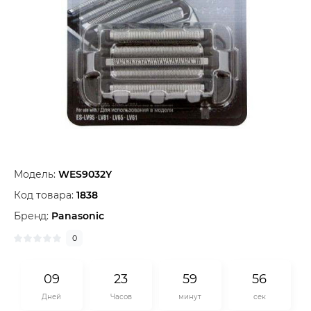
Модель:
WES9032Y
Код товара:
1838
Бренд:
Panasonic
0
0
9
2
3
5
9
5
5
Дней
Часов
минут
сек