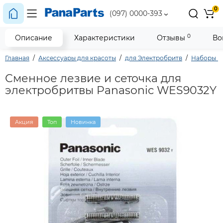
0
(097) 0000-393
0
Описание
Характеристики
Отзывы
Во
Главная
Аксессуары для красоты
для Электробритв
Наборы Из
Сменное лезвие и сеточка для
электробритвы Panasonic WES9032Y
Акция
Топ
Новинка