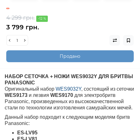
4 299 грн.
-12 %
3 799 грн.
Продано
НАБОР СЕТОЧКА + НОЖИ WES9032Y ДЛЯ БРИТВЫ
PANASONIC
Оригинальный набор
WES9032Y
, состоящий из сеточки
WES9173
и лезвия
WES9170
для электробритв
Panasonic, произведенных из высококачественной
стали по технологии изготовления самурайских мечей.
Данный набор подходит к следующим моделям бритв
Panasonic:
ES-LV95
ES-LV81