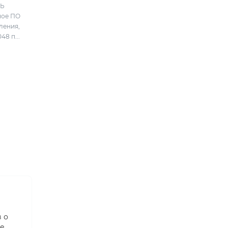
ТЬ
ное ПО
ления,
48 п...
 о
ме