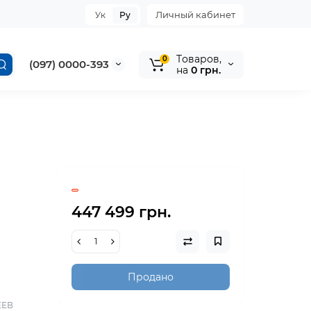
Личный кабинет
Ук
Ру
Tоваров,
0
(097) 0000-393
на
0 грн.
447 499 грн.
Продано
ЕЕВ