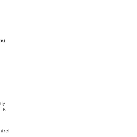
rly
 ПК
trol