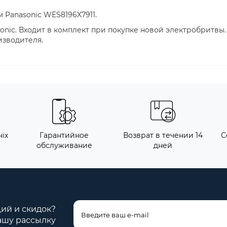
 Panasonic WES8196X7911.
nic. Входит в комплект при покупке новой электробритвы.
изводителя.
іх
Гарантийное
Возврат в течении 14
С
обслуживание
дней
ций и скидок?
ашу рассылку