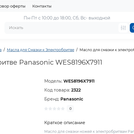
овор оферты
Контакты
Пн-Пт с 10:00 до 18:00, 
Сб, Вс- выходной
в
Масла для Смазки к Электробритве
Масло для смазки к электро
ритве Panasonic WES8196X7911
Модель:
WES8196X7911
Код товара:
2322
Бренд:
Panasonic
0
Краткое описание
Масло для смазки ножей к электробритвам Pa