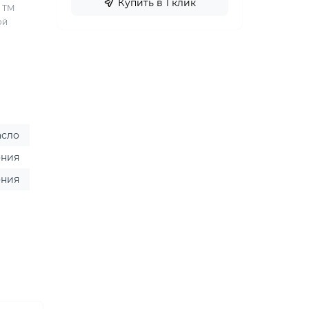
Купить в 1 клик
 TM
ой
асло
ония
ония