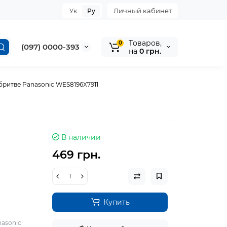
Личный кабинет
Ук
Ру
Tоваров,
0
(097) 0000-393
на
0 грн.
бритве Panasonic WES8196X7911
В наличии
469 грн.
Купить
nasonic