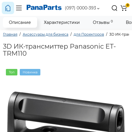
0
(097) 0000-393
0
Описание
Характеристики
Отзывы
Во
Главная
Аксессуары для бизнеса
для Проекторов
3D ИК-транс
3D ИК-трансмиттер Panasonic ET-
TRM110
Топ
Новинка