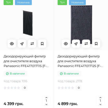
Топ
Новинка
Топ
Новинка
Дезодорирующий фильтр
Дезодорирующий фильтр
для очистителя воздуха
для очистителя воздуха
Panasonic FFE41701711S (F-
Panasonic FFE41701712S (F-
ZXCD50X)
ZXKD55Z)
В наличии
В наличии
Код товара: 1916
Код товара: 2178
0
0
4 399 грн.
4 899 грн.