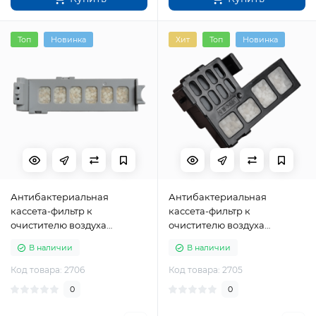
Топ
Новинка
Хит
Топ
Новинка
Антибактериальная
Антибактериальная
касcета-фильтр к
касcета-фильтр к
очистителю воздуха
очистителю воздуха
Panasonic FFE05551201S
Panasonic FFE05551401S
В наличии
В наличии
Код товара: 2706
Код товара: 2705
0
0