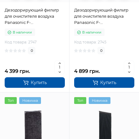
Дезодорирующий фильтр
Дезодорирующий фильтр
для очистителя воздуха
для очистителя воздуха
Panasonic F-
Panasonic F-
ZXHD55Z(FFE41701708S)
ZXKD55Z(FFE41701712S)
В наличии
В наличии
Код товара: 2747
Код товара: 2745
0
0
4 399 грн.
4 899 грн.
Купить
Купить
Топ
Новинка
Топ
Новинка