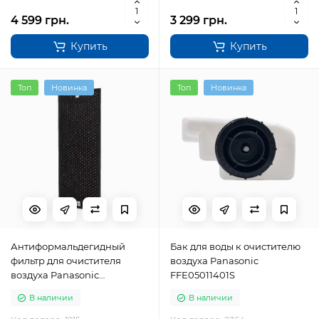
4 599 грн.
3 299 грн.
Купить
Купить
Топ
Новинка
Топ
Новинка
Антиформальдегидный
Бак для воды к очистителю
фильтр для очистителя
воздуха Panasonic
воздуха Panasonic
FFE05011401S
FFE41601701S (F-ZXKF55Z)
В наличии
В наличии