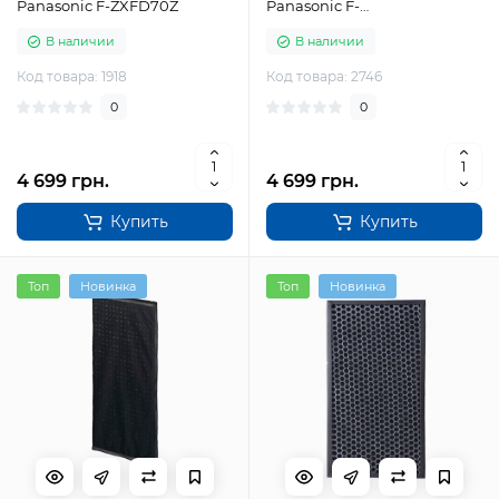
Panasonic F-ZXFD70Z
Panasonic F-
ZXFD70Z(FFE41701707S)
В наличии
В наличии
Код товара: 1918
Код товара: 2746
0
0
4 699 грн.
4 699 грн.
Купить
Купить
Топ
Новинка
Топ
Новинка