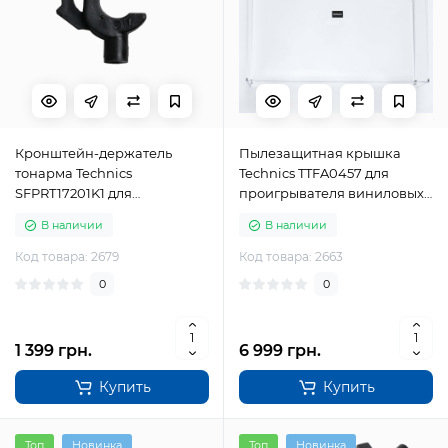
Кронштейн-держатель
Пылезащитная крышка
тонарма Technics
Technics TTFA0457 для
SFPRT17201K1 для
проигрывателя виниловых
проигрывателя виниловых
пластинок
В наличии
В наличии
пластинок
Код товара: 2679
Код товара: 2663
0
0
1 399 грн.
6 999 грн.
Купить
Купить
Топ
Новинка
Топ
Новинка