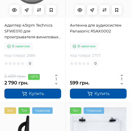
Адаптер 45rpm Technics
Антенна для аудиосистем
SFWE010 для
Panasonic RSAX0002
проигрывателя виниловых
пластинок
В наличии
В наличии
Код товара: 2686
Код товара: 2707
0
0
5 499 грн.
-49 %
2 790 грн.
599 грн.
Купить
Купить
Хит
Топ
Новинка
Топ
Новинка