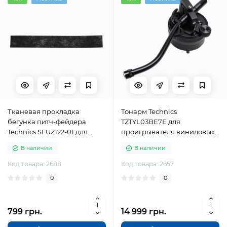
Тканевая прокладка
Тонарм Technics
бегунка питч-фейдера
TZTYL03BE7E для
Technics SFUZ122-01 для
проигрывателя виниловых
проигрывателя виниловых
пластинок
В наличии
В наличии
пластинок
Код товара: 2688
Код товара: 2657
0
0
799 грн.
14 999 грн.