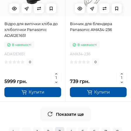
Відро для випічки хліба до
Вінчик для блендера
хлібопічки Panasonic
Panasonic AMA34-236
ADA12E1651
В наявності
В наявності
ADA12E1651
AMA34-236
0
0
5999 грн.
739 грн.
Купити
Купити
Показати ще