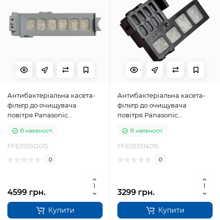
Антибактеріальна касета-
Антибактеріальна касета-
фільтр до очищувача
фільтр до очищувача
повітря Panasonic
повітря Panasonic
FFE05551201S
FFE05551401S
В наявності
В наявності
FFE05551201S
FFE05551401S
0
0
4599 грн.
3299 грн.
Купити
Купити