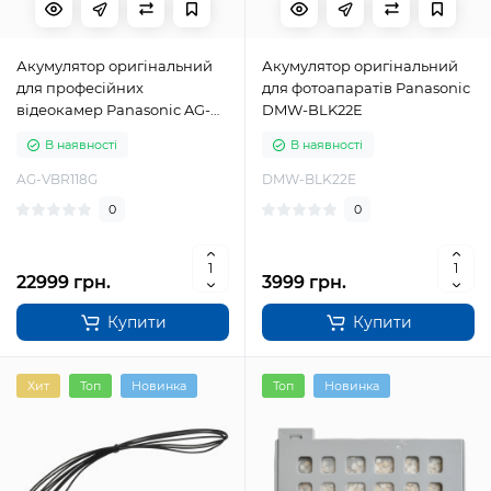
Акумулятор оригінальний
Акумулятор оригінальний
для професійних
для фотоапаратів Panasonic
відеокамер Panasonic AG-
DMW-BLK22E
VBR118G
В наявності
В наявності
AG-VBR118G
DMW-BLK22E
0
0
22999 грн.
3999 грн.
Купити
Купити
Хит
Топ
Новинка
Топ
Новинка