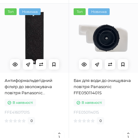
Топ
Новинка
Топ
Новинка
Антиформальдегідний
Бак для води до очищувача
фільтр до зволожувача
повітря Panasonic
повітря Panasonic
FFE05011401S
FFE41601701S (F-ZXKF55Z)
В наявності
В наявності
FFE41601701S
FFE05011401S
0
0