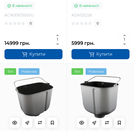
В наявності
В наявності
ACW30E15500U
ADA12E226
0
0
14999 грн.
5999 грн.
Купити
Купити
Топ
Новинка
Топ
Новинка