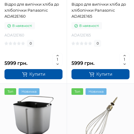
Відро для випічки хліба до
Відро для випічки хліба до
хлібопічки Panasonic
хлібопічки Panasonic
ADA12E160
ADA12E165
В наявності
В наявності
ADA12E160
ADA12E165
0
0
5999 грн.
5999 грн.
Купити
Купити
Топ
Новинка
Топ
Новинка