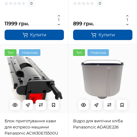
0
0
11999 грн.
899 грн.
Купити
Купити
Топ
Новинка
Топ
Новинка
Блок приготування кави
Відро для випічки хліба
для еспресо-машини
Panasoncic ADA12E226
Panasonic ACW30E15500U