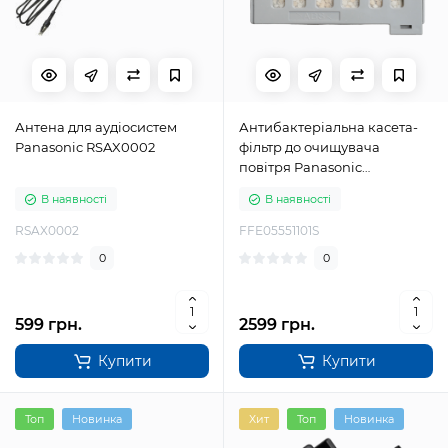
Антена для аудіосистем
Антибактеріальна касета-
Panasonic RSAX0002
фільтр до очищувача
повітря Panasonic
FFE05551101S
В наявності
В наявності
RSAX0002
FFE05551101S
0
0
599 грн.
2599 грн.
Купити
Купити
Топ
Новинка
Хит
Топ
Новинка