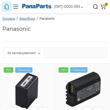
0
(097) 0000-393
Головна
Виробник
Panasonic
Panasonic
За замовчуванням
Топ
Новинка
Топ
Новинка