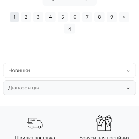
1
2
3
4
5
6
7
8
9
>
>|
Новинки
Діапазон цін
Швидка доставка
Бонуси для постійних