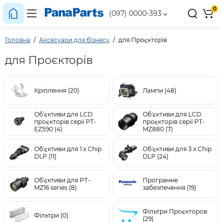
0
(097) 0000-393
Головна
Аксесуари для бізнесу
для Проєкторів
для Проєкторів
Кріплення (20)
Лампи (48)
Об'єктиви для LCD
Об'єктиви для LCD
проєкторів серії PT-
проєкторів серії PT-
EZ590 (4)
MZ880 (7)
Об'єктиви для 1 х Chip
Об'єктиви для 3 х Chip
DLP (11)
DLP (24)
Об'єктиви для PT-
Програмне
MZ16 series (8)
забезпечення (19)
Фільтри Проєкторов
Фільтри (0)
(29)