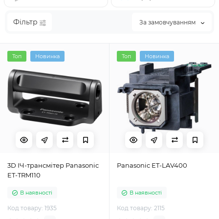
Фільтр
За замовчуванням
Топ
Новинка
Топ
Новинка
3D ІЧ-трансмітер Panasonic
Panasonic ET-LAV400
ET-TRM110
В наявності
В наявності
Код товару: 1935
Код товару: 2115