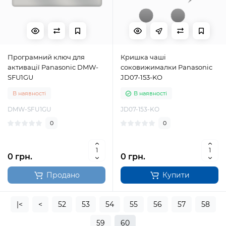
Програмний ключ для
Кришка чаші
активації Panasonic DMW-
соковижималки Panasonic
SFU1GU
JD07-153-KO
В наявності
В наявності
DMW-SFU1GU
JD07-153-KO
0
0
0 грн.
0 грн.
Продано
Купити
|<
<
52
53
54
55
56
57
58
59
60