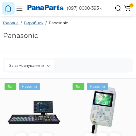
0
(097) 0000-393
Головна
Виробник
Panasonic
Panasonic
За замовчуванням
Топ
Новинка
Топ
Новинка