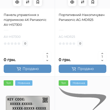
Панель управління з
Портативний Накопичувач
підтримкою 4K Panasonic
Panasonic AG-MDR25
AV-HS7300
AV-HS7300
AG-MDR25
0
0
0 грн.
0 грн.
Продано
Продано
Топ
Новинка
Топ
Новинка