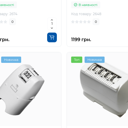
наявності
В наявності
вару: 2674
Код товару: 2648
0
0
грн.
1199 грн.
Новинка
Топ
Новинка