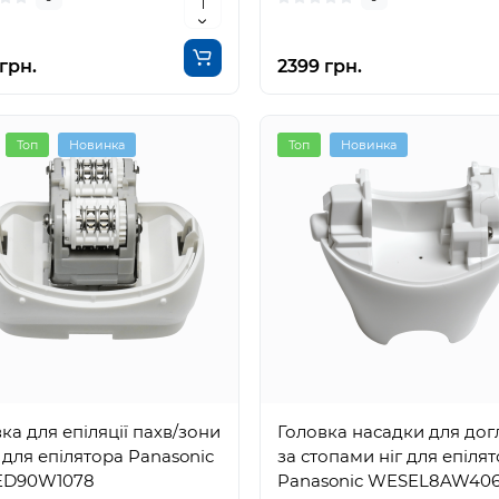
грн.
2399 грн.
Топ
Новинка
Топ
Новинка
ка для епіляції пахв/зони
Головка насадки для дог
і для епілятора Panasonic
за стопами ніг для епіля
D90W1078
Panasonic WESEL8AW40