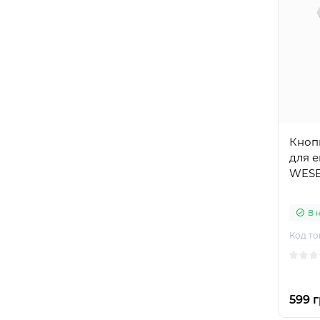
Кноп
для е
WESE
В 
Код то
599 г