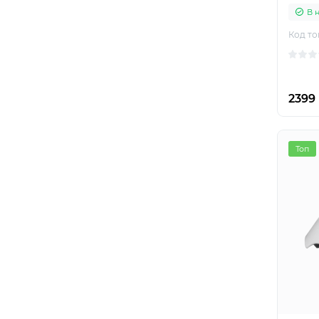
В 
Код то
2399 
Топ