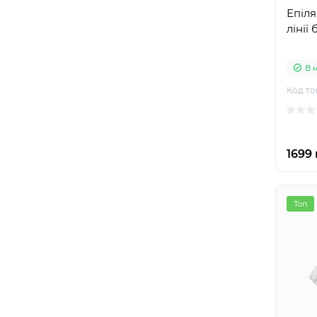
Епіля
лінії
В 
Код то
1699 
Топ