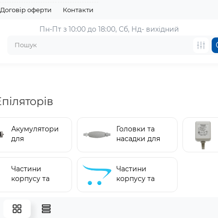
Договір оферти
Контакти
Пн-Пт з 10:00 до 18:00, 
Сб, Нд- вихідний
Епіляторів
Акумулятори
Головки та
для
насадки для
епіляторів (2)
епіляції (29)
Частини
Частини
корпусу та
корпусу та
механізму (0)
механізму
епіляторів
(13)