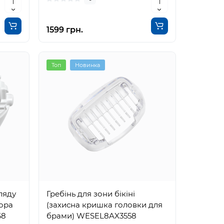
1599 грн.
Топ
Новинка
ляду
Гребінь для зони бікіні
тора
(захисна кришка головки для
68
брами) WESEL8AX3558