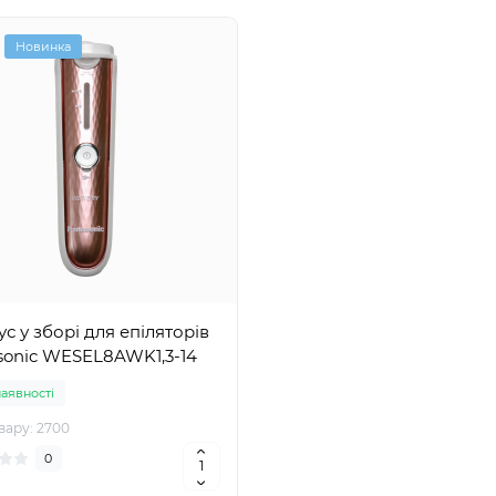
Новинка
с у зборі для епіляторів
sonic WESEL8AWK1,3-14
наявності
вару: 2700
0