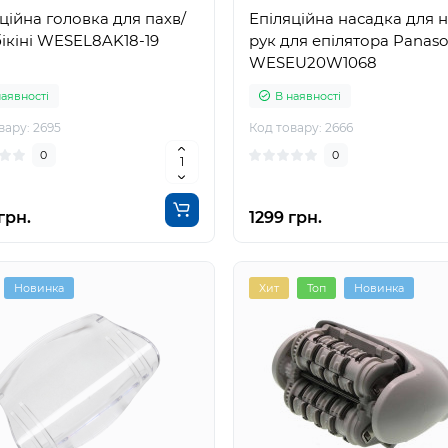
ційна головка для пахв/
Епіляційна насадка для ні
 бікіні WESEL8AK18-19
рук для епілятора Panaso
WESEU20W1068
наявності
В наявності
вару: 2695
Код товару: 2666
0
0
грн.
1299 грн.
Новинка
Хит
Топ
Новинка