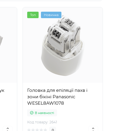
Топ
Новинка
ук
Головка для епіляції пахв і
зони бікіні Panasonic
WESEL8AW1078
В наявності
Код товару: 2641
0