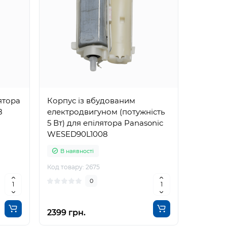
ятора
Корпус із вбудованим
8
електродвигуном (потужність
5 Вт) для епілятора Panasonic
WESED90L1008
В наявності
Код товару: 2675
0
2399 грн.