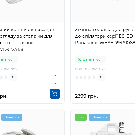
сний колпачок насадки
Змінна головка для рук / 
огляду за стопами для
до епілятори серії ES-ED
тора Panasonic
Panasonic WESED94S106
D92X7158
наявності
В наявності
вару: 2698
Код товару: 1873
0
0
рн.
2399 грн.
Новинка
Топ
Новинка