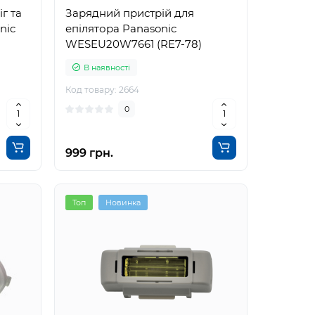
г та
Зарядний пристрій для
nic
епілятора Panasonic
WESEU20W7661 (RE7-78)
В наявності
Код товару: 2664
0
999 грн.
Топ
Новинка