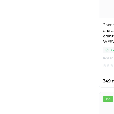
Захи
для д
епіля
WESW
В 
Код то
349 г
Топ