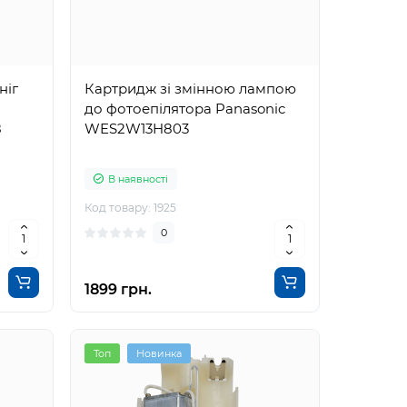
ніг
Картридж зі змінною лампою
до фотоепілятора Panasonic
8
WES2W13H803
В наявності
Код товару: 1925
0
1899 грн.
Топ
Новинка