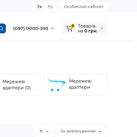
Особистий кабінет
Ук
Ру
Tоварів,
0
(097) 0000-393
на
0 грн.
Мережеві
Мережеві
адаптери
адаптери (0)
епіляторів (2)
16
За замовчуванням