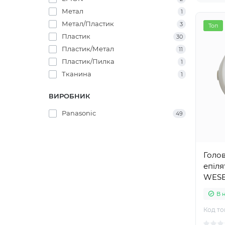
Метал
1
Метал/Пластик
3
Топ
Пластик
30
Пластик/Метал
11
Пластик/Пилка
1
Тканина
1
ВИРОБНИК
Panasonic
49
Голов
епіля
WESE
В 
Код то