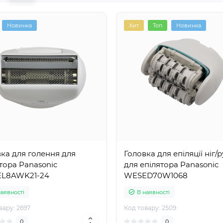
Новинка
Хит
Топ
Новинка
ка для голення для
Головка для епіляції ніг/р
тора Panasonic
для епілятора Panasonic
L8AWK21-24
WESED70W1068
наявності
В наявності
вару: 2697
Код товару: 2509
0
0