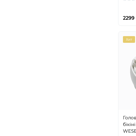
2299 
Хит
Голов
бікін
WESE