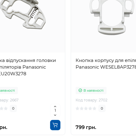
ка відпускання головки
Кнопка корпусу для епіл
піляторів Panasonic
Panasonic WESEL8AP327
U20W3278
наявності
В наявності
вару: 2667
Код товару: 2702
0
0
рн.
799 грн.