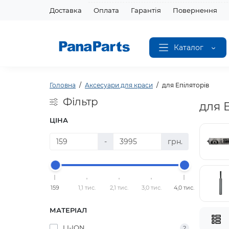
Доставка
Оплата
Гарантія
Повернення
Каталог
Головна
Аксесуари для краси
для Епіляторів
Фільтр
для 
ЦІНА
-
грн.
159
1,1 тис.
2,1 тис.
3,0 тис.
4,0 тис.
МАТЕРІАЛ
LI-ION
2