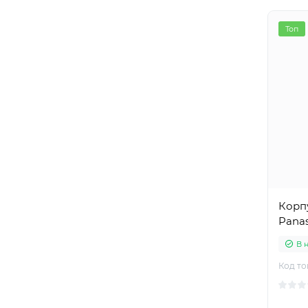
Топ
Корпу
Pana
В 
Код то