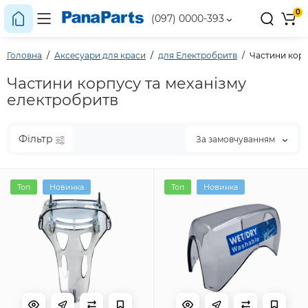
0
(097) 0000-393
Головна
Аксесуари для краси
для Електробритв
Частини корп
Частини корпусу та механізму
електробритв
Фільтр
За замовчуванням
Топ
Новинка
Топ
Новинка