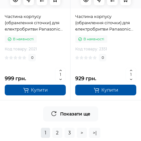
Частина корпусу
Частина корпусу
(обрамлення сіточки) для
(обрамлення сіточки) для
електробритви Panasonic
електробритви Panasonic
WESLF70S0047
WESLL21K0048
В наявності
В наявності
Код товару: 2021
Код товару: 2351
0
0
999 грн.
929 грн.
Купити
Купити
Показати ще
1
2
3
>
>|