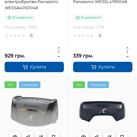
електробритви Panasonic
Panasonic WESSL41R0048
WESSA40S0048
В наявності
В наявності
Код товару: 2349
Код товару: 2718
0
0
929 грн.
339 грн.
Купити
Купити
Топ
Новинка
Топ
Новинка