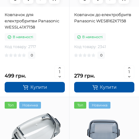
Ковпачок для
Ковпачок до електробритв
електробритви Panasonic
Panasonic WES8162X7158
WESSL41X7158
В наявності
В наявності
Код товару: 2717
Код товару: 2341
0
0
499 грн.
279 грн.
Купити
Купити
Топ
Новинка
Топ
Новинка