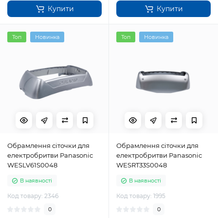
Купити
Купити
Топ
Новинка
Топ
Новинка
Обрамлення сіточки для
Обрамлення сіточки для
електробритви Panasonic
електробритви Panasonic
WESLV61S0048
WESRT33S0048
В наявності
В наявності
Код товару: 2346
Код товару: 1995
0
0