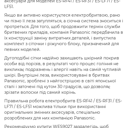
аксесуари для моделей ES-RF41 / ES-RF31 / ES-LF71 / ES-
LF51.
Якщо ви активно користуєтеся електробритвою, рано
чи пізно її леза затупляться, а сіочна система зноситься і
протреться. Для того, щоб продовжити термін служби
бритвених приладів, компанія Panasonic передбачила в
їх конструкції заміну витратних деталей, і випустила
комплект з сіточки і ріжучого блоку, призначений для
певних моделей.
Дугоподібні сітки надійно захищають шкірний покрив
особи від порізів, в результаті чого процес гоління не
викликає подразнень і алергії навіть на самій чутливій
шкірі. Внутрішні леза, використовувані в бритвах
Panasonic, зроблені з найгострішою в світі японської
сталі і заточені під кутом 30 градусів, що дозволяє
зрізати волоски під самий корінь.
Правильна робота електробритв ES-RF41 / ES-RF31 / ES-
LF71 / ES-LF51 можлива тільки при використанні
оригінальних змінних аксесуарів, спеціально
розроблених для них компанією Panasonic.
Рекомендуємо купити WES9027 заздалегідь, щоб