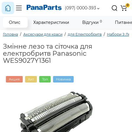
0
(097) 0000-393
0
Опис
Характеристики
Відгуки
Питання
Головна
Аксесуари для краси
для Електробритв
Набори З Лез
Змінне лезо та сіточка для
електробритв Panasonic
WES9027Y1361
Акция
Хит
Топ
Новинка