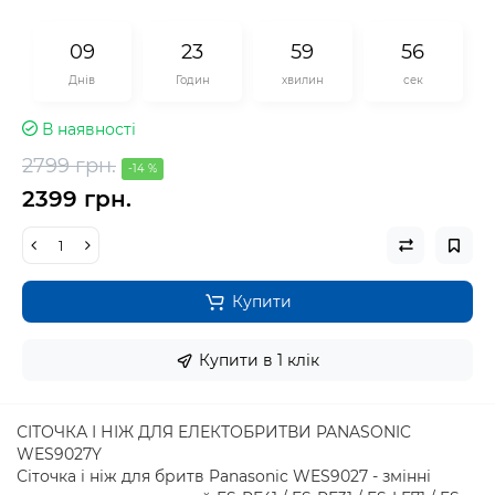
0
9
2
3
5
9
5
5
Днів
Годин
хвилин
сек
В наявності
2799 грн.
-14 %
2399 грн.
Купити
Купити в 1 клік
СІТОЧКА І НІЖ ДЛЯ ЕЛЕКТОБРИТВИ PANASONIC
WES9027Y
Сіточка і ніж для бритв Panasonic WES9027 - змінні