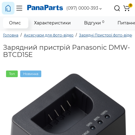
0
(097) 0000-393
0
Опис
Характеристики
Відгуки
Питання
Головна
Аксесуари для фото-відео
Зарядні Пристрої фото-відео
Зарядний пристрій Panasonic DMW-
BTCD15E
Топ
Новинка