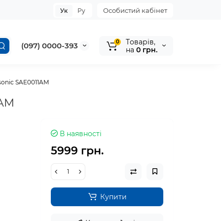
Особистий кабінет
Ук
Ру
Tоварів,
0
(097) 0000-393
на
0 грн.
sonic SAE0011AM
1AM
В наявності
5999 грн.
Купити