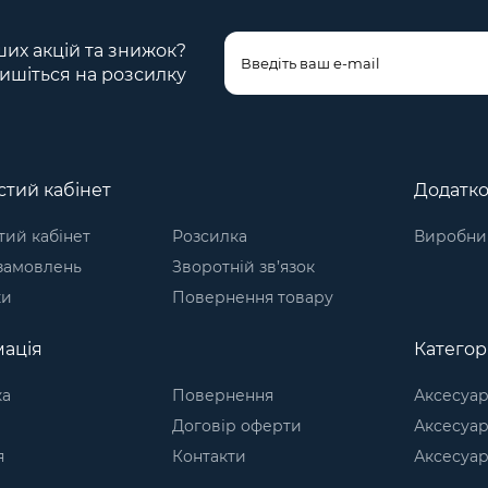
ших акцій та знижок?
ишіться на розсилку
тий кабінет
Додатк
ий кабінет
Розсилка
Виробни
 замовлень
Зворотній зв’язок
ки
Повернення товару
ація
Категорі
ка
Повернення
Аксесуар
Договір оферти
Аксесуар
я
Контакти
Аксесуар