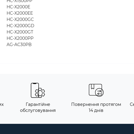
HC-X1500PP
HC-X2000E
HC-X2000EE
HC-X2000GC
HC-X2000GD
HC-X2000GT
HC-X2000PP
AG-AC30PB
их
Гарантійне
Повернення протягом
С
обслуговування
14 днів