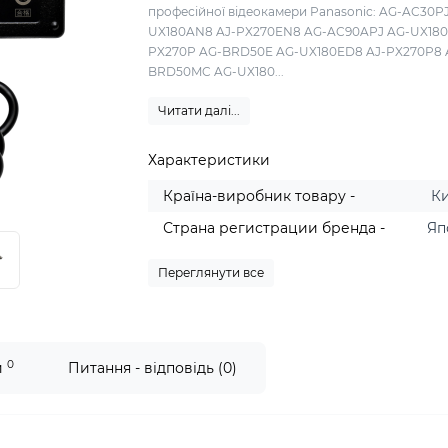
професійної відеокамери Panasonic: AG-AC30P
UX180AN8 AJ-PX270EN8 AG-AC90APJ AG-UX180
PX270P AG-BRD50E AG-UX180ED8 AJ-PX270P8 
BRD50MC AG-UX180...
Читати далі...
Характеристики
Країна-виробник товару -
К
Страна регистрации бренда -
Яп
Переглянути все
0
и
Питання - відповідь (0)