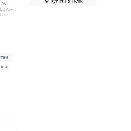
Купити в 1 клік
J AG-
ED AJ-
AG-
итай
онія