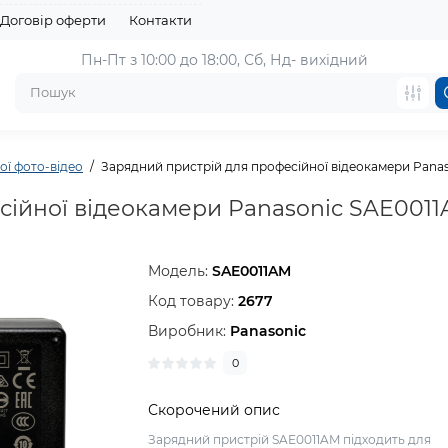
Договір оферти
Контакти
Пн-Пт з 10:00 до 18:00, 
Сб, Нд- вихідний
ої фото-відео
Зарядний пристрій для професійної відеокамери Pana
сійної відеокамери Panasonic SAE001
Модель:
SAE0011AM
Код товару:
2677
Виробник:
Panasonic
0
Скорочений опис
Зарядний пристрій SAE0011AM підходить для