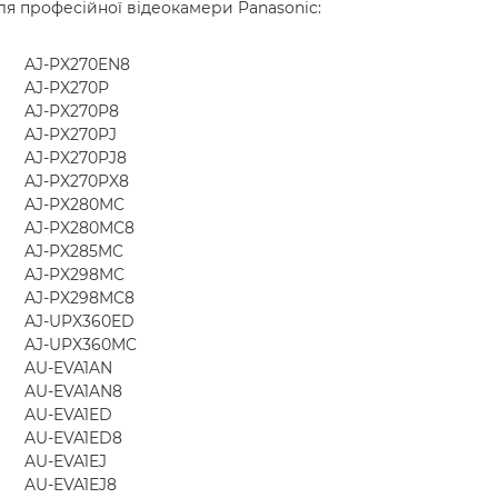
ля професійної відеокамери Panasonic:
AJ-PX270EN8
AJ-PX270P
AJ-PX270P8
AJ-PX270PJ
AJ-PX270PJ8
AJ-PX270PX8
AJ-PX280MC
AJ-PX280MC8
AJ-PX285MC
AJ-PX298MC
AJ-PX298MC8
AJ-UPX360ED
AJ-UPX360MC
AU-EVA1AN
AU-EVA1AN8
AU-EVA1ED
AU-EVA1ED8
AU-EVA1EJ
AU-EVA1EJ8