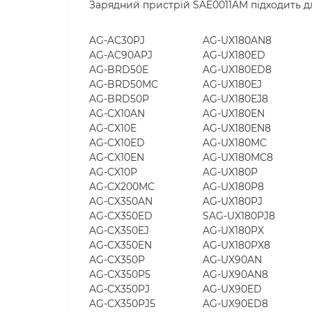
Зарядний пристрій SAE0011AM підходить д
AG-AC30PJ
AG-UX180AN8
AG-AC90APJ
AG-UX180ED
AG-BRD50E
AG-UX180ED8
AG-BRD50MC
AG-UX180EJ
AG-BRD50P
AG-UX180EJ8
AG-CX10AN
AG-UX180EN
AG-CX10E
AG-UX180EN8
AG-CX10ED
AG-UX180MC
AG-CX10EN
AG-UX180MC8
AG-CX10P
AG-UX180P
AG-CX200MC
AG-UX180P8
AG-CX350AN
AG-UX180PJ
AG-CX350ED
SAG-UX180PJ8
AG-CX350EJ
AG-UX180PX
AG-CX350EN
AG-UX180PX8
AG-CX350P
AG-UX90AN
AG-CX350P5
AG-UX90AN8
AG-CX350PJ
AG-UX90ED
AG-CX350PJ5
AG-UX90ED8