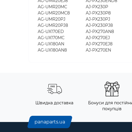
AG-UMR20EJ8
AJ-PX230END8
AG-UMR20MC
AJ-PX230P
AG-UMR20MC8
AJ-PX230P8
AG-UMR20PJ
AJ-PX230PJ
AG-UMR20PJ8
AJ-PX230PJ8
AG-UX170ED
AJ-PX270AN8
AG-UX170MC
AJ-PX270EJ
AG-UX180AN
AJ-PX270EJ8
AG-UX180AN8
AJ-PX270EN
Швидка доставка
Бонуси для постійн
покупців
panaparts.ua