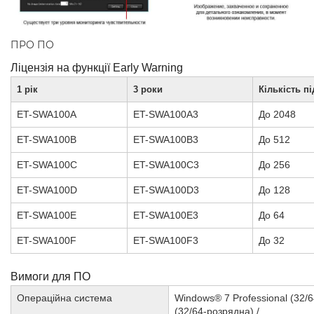
ПРО ПО
Ліцензія на функції Early Warning
1 рік
3 роки
Кількість п
ET-SWA100A
ET-SWA100A3
До 2048
ET-SWA100B
ET-SWA100B3
До 512
ET-SWA100C
ET-SWA100C3
До 256
ET-SWA100D
ET-SWA100D3
До 128
ET-SWA100E
ET-SWA100E3
До 64
ET-SWA100F
ET-SWA100F3
До 32
Вимоги для ПО
Операційна система
Windows® 7 Professional (32/
(32/64-розрядна) /