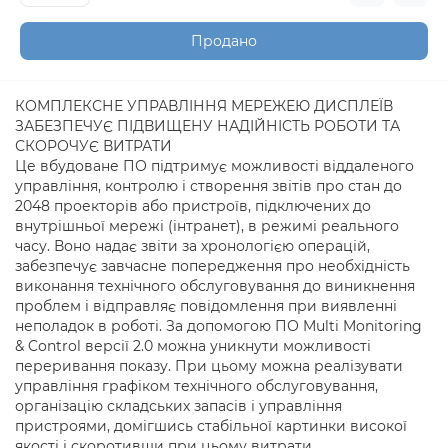
Продано
КОМПЛЕКСНЕ УПРАВЛІННЯ МЕРЕЖЕЮ ДИСПЛЕЇВ
ЗАБЕЗПЕЧУЄ ПІДВИЩЕНУ НАДІЙНІСТЬ РОБОТИ ТА
СКОРОЧУЄ ВИТРАТИ
Це вбудоване ПО підтримує можливості віддаленого
управління, контролю і створення звітів про стан до
2048 проекторів або пристроїв, підключених до
внутрішньої мережі (інтранет), в режимі реального
часу. Воно надає звіти за хронологією операцій,
забезпечує завчасне попередження про необхідність
виконання технічного обслуговування до виникнення
проблем і відправляє повідомлення при виявленні
неполадок в роботі. За допомогою ПО Multi Monitoring
& Control версії 2.0 можна уникнути можливості
переривання показу. При цьому можна реалізувати
управління графіком технічного обслуговування,
організацію складських запасів і управління
пристроями, домігшись стабільної картинки високої
якості і скоротивши при цьому витрати.