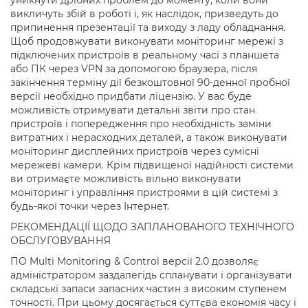
уникнути дрібних проблем до моменту, коли вони
викличуть збій в роботі і, як наслідок, призведуть до
припинення презентації та виходу з ладу обладнання.
Щоб продовжувати виконувати моніторинг мережі з
підключених пристроїв в реальному часі з планшета
або ПК через VPN за допомогою браузера, після
закінчення терміну дії безкоштовної 90-денної пробної
версії необхідно придбати ліцензію. У вас буде
можливість отримувати детальні звіти про стан
пристроїв і попередження про необхідність заміни
витратних і нерасходних деталей, а також виконувати
моніторинг дисплейних пристроїв через сумісні
мережеві камери. Крім підвищеної надійності системи
ви отримаєте можливість вільно виконувати
моніторинг і управління пристроями в цій системі з
будь-якої точки через Інтернет.
РЕКОМЕНДАЦІЇ ЩОДО ЗАПЛАНОВАНОГО ТЕХНІЧНОГО
ОБСЛУГОВУВАННЯ
ПО Multi Monitoring & Control версії 2.0 дозволяє
адміністратором заздалегідь спланувати і організувати
складські запаси запасних частин з високим ступенем
точності. При цьому досягається суттєва економія часу і