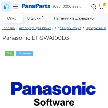
0
(097) 0000-393
0
Опис
Відгуки
Питання - відповідь (0)
Головна
Аксесуари для бізнесу
для Проєкторів
Програмне за
Panasonic ET-SWA100D3
Топ
Новинка