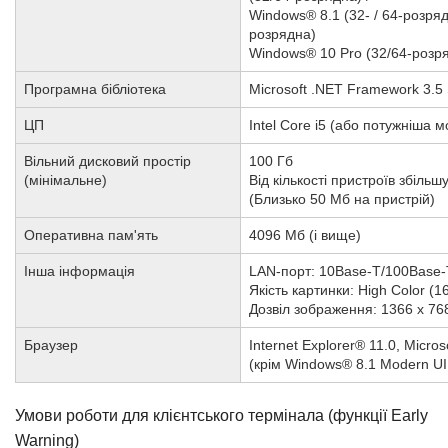
Windows® 8.1 (32- / 64-розряд
розрядна)
Windows® 10 Pro (32/64-розр
Програмна бібліотека
Microsoft .NET Framework 3.5 
ЦП
Intel Core i5 (або потужніша 
Вільний дисковий простір
100 Гб
(мінімальне)
Від кількості пристроїв збільш
(Близько 50 Мб на пристрій)
Оперативна пам'ять
4096 Мб (і вище)
Інша інформація
LAN-порт: 10Base-T/100Base
Якість картинки: High Color (1
Дозвіл зображення: 1366 x 76
Браузер
Internet Explorer® 11.0, Micro
(крім Windows® 8.1 Modern UI 
Умови роботи для клієнтського термінала (функції Early
Warning)