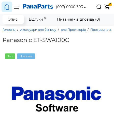
0
(097) 0000-393
0
Опис
Відгуки
Питання - відповідь (0)
Головна
Аксесуари для бізнесу
для Проєкторів
Програмне за
Panasonic ET-SWA100C
Топ
Новинка