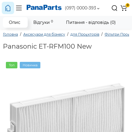
0
(097) 0000-393
0
Опис
Відгуки
Питання - відповідь (0)
Головна
Аксесуари для бізнесу
для Проєкторів
Фільтри Проє
Panasonic ET-RFM100 New
Топ
Новинка