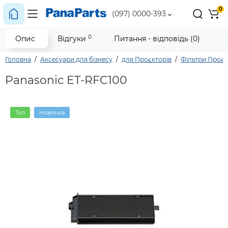
0
(097) 0000-393
0
Опис
Відгуки
Питання - відповідь (0)
Головна
Аксесуари для бізнесу
для Проєкторів
Фільтри Проє
Panasonic ET-RFC100
Топ
Новинка