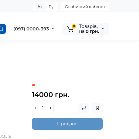
Особистий кабінет
Ук
Ру
Tоварів,
0
(097) 0000-393
на
0 грн.
14000 грн.
Продано
LX351E