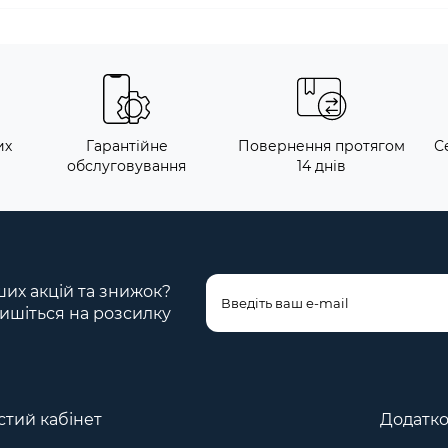
их
Гарантійне
Повернення протягом
С
обслуговування
14 днів
ших акцій та знижок?
ишіться на розсилку
тий кабінет
Додатк