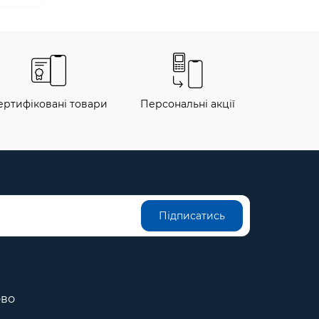
ертифіковані товари
Персональні акції
Підписатись
ово