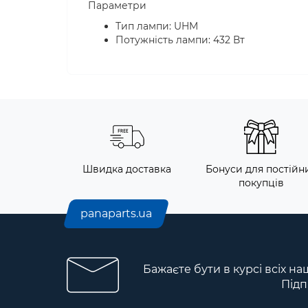
Параметри
Тип лампи: UHM
Потужність лампи: 432 Вт
Швидка доставка
Бонуси для постійн
покупців
panaparts.ua
Бажаєте бути в курсі всіх на
Підп