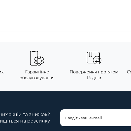
их
Гарантійне
Повернення протягом
С
обслуговування
14 днів
ших акцій та знижок?
ишіться на розсилку