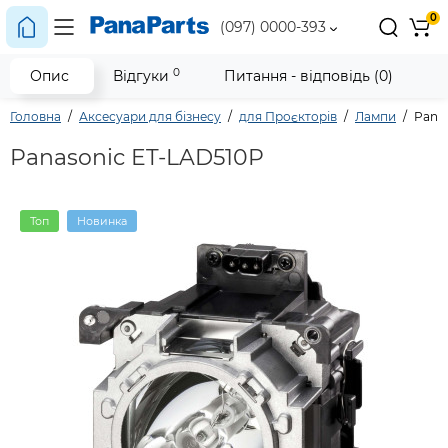
0
(097) 0000-393
0
Опис
Відгуки
Питання - відповідь (0)
Головна
Аксесуари для бізнесу
для Проєкторів
Лампи
Pana
Panasonic ET-LAD510P
Топ
Новинка