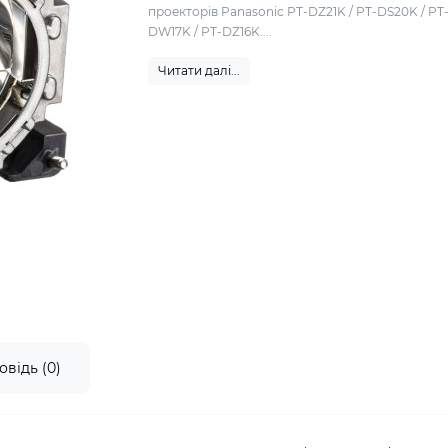
проекторів Panasonic PT-DZ21K / PT-DS20K / PT
DW17K / PT-DZ16K....
Читати далі...
овідь (0)