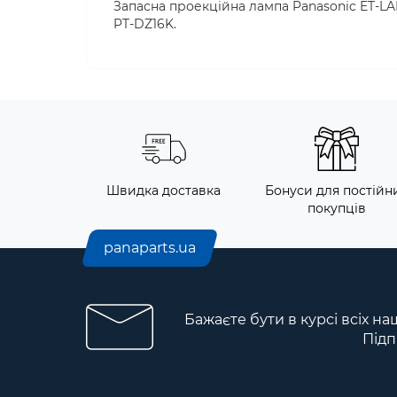
Запасна проекційна лампа Panasonic ET-LA
PT-DZ16K.
Швидка доставка
Бонуси для постійн
покупців
panaparts.ua
Бажаєте бути в курсі всіх на
Підп