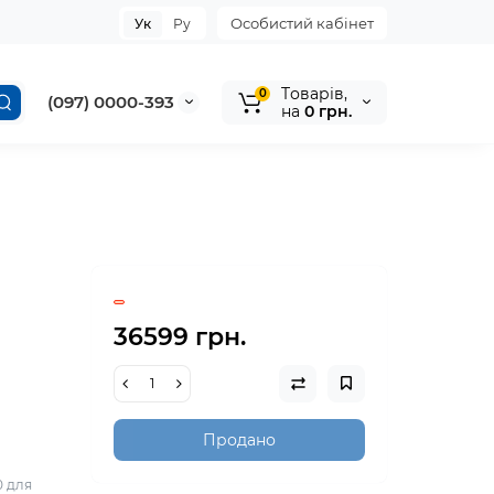
Особистий кабінет
Ук
Ру
Tоварів,
0
(097) 0000-393
на
0 грн.
36599 грн.
Продано
0 для