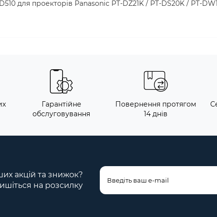
D510 для проекторів Panasonic PT-DZ21K / PT-DS20K / PT-DW1
их
Гарантійне
Повернення протягом
С
обслуговування
14 днів
ших акцій та знижок?
ишіться на розсилку