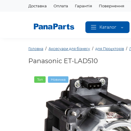
Доставка
Оплата
Гарантія
Повернення
Каталог
Головна
Аксесуари для бізнесу
для Проєкторів
Panasonic ET-LAD510
Топ
Новинка