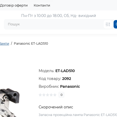
Договір оферти
Контакти
Пн-Пт з 10:00 до 18:00, 
Сб, Нд- вихідний
Лампи
Panasonic ET-LAD510
Модель:
ET-LAD510
Код товару:
2092
Виробник:
Panasonic
0
Скорочений опис
Запасна проекційна лампа Panasonic ET-LAD51